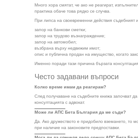
Много хора смятат, че ако не реагират, изпълнит
практика обаче това рядко се случва.
При липса на своевременни действия съдебният 
запор на банкови сметки;
запор на трудово възнаграждение;
запор на автомобил;
възбрана върху недвижим имот;
опис и публична продан на имущество, когато зако
Именно поради тази причина бързата консултация
Често задавани въпроси
Колко време имам да реагирам?
След получаване на съдебните книжа започват да 
консултацията с адвокат.
Може ли АПС Бета България да ме съди?
Да. Ако дружеството е придобило вземането, то 
при наличие на законовите предпоставки.
Мога ли да спечеля дело срещу АПС Бета Бъл