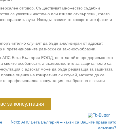
ниверсален отговор. Съществуват множество съдебни
ества са уважени частично или изцяло отхвърлени, когато
вноправни клаузи. Изходът зависи от конкретните факти и
поръчително случаят да бъде анализиран от адвокат,
р и претендираните разноски са законосъобразни.
от АПС Бета България ЕООД, не отлагайте предприемането
а своите особености, а възможностите за защита често са
онсултация с адвокат може да бъде решаваща за защитата
 правна оценка на конкретния си случай, можете да се
чите професионална консултация, съобразена с всички
ас за консултация
се
Next:
АПС Бета България – какви са Вашите права като
длъжник?