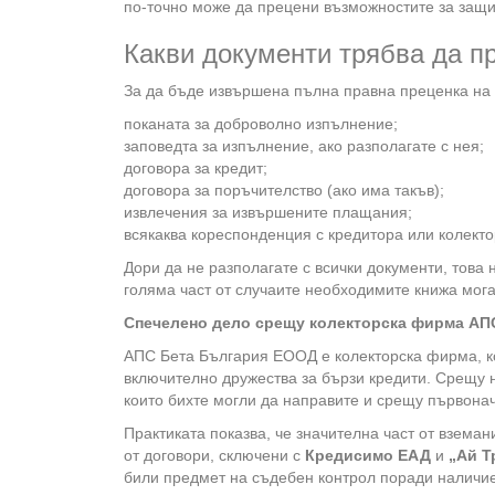
по-точно може да прецени възможностите за защи
Какви документи трябва да п
За да бъде извършена пълна правна преценка на 
поканата за доброволно изпълнение;
заповедта за изпълнение, ако разполагате с нея;
договора за кредит;
договора за поръчителство (ако има такъв);
извлечения за извършените плащания;
всякаква кореспонденция с кредитора или колект
Дори да не разполагате с всички документи, това
голяма част от случаите необходимите книжа мога
Спечелено дело срещу колекторска фирма АП
АПС Бета България ЕООД е колекторска фирма, ко
включително дружества за бързи кредити. Срещу 
които бихте могли да направите и срещу първона
Практиката показва, че значителна част от взема
от договори, сключени с
Кредисимо ЕАД
и
„Ай Т
били предмет на съдебен контрол поради наличие