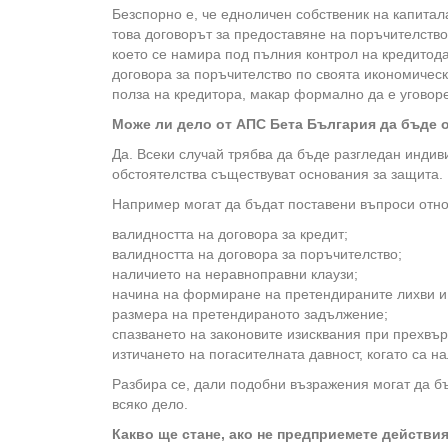
Безспорно е, че едноличен собственик на капита
това договорът за предоставяне на поръчителство 
което се намира под пълния контрол на кредитода
договора за поръчителство по своята икономичес
полза на кредитора, макар формално да е уговор
Може ли дело от АПС Бета България да бъде 
Да. Всеки случай трябва да бъде разгледан индив
обстоятелства съществуват основания за защита.
Например могат да бъдат поставени въпроси отно
валидността на договора за кредит;
валидността на договора за поръчителство;
наличието на неравноправни клаузи;
начина на формиране на претендираните лихви и 
размера на претендираното задължение;
спазването на законовите изисквания при прехвъ
изтичането на погасителната давност, когато са н
Разбира се, дали подобни възражения могат да б
всяко дело.
Какво ще стане, ако не предприемете действи