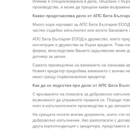
Илиева е специализирана в дела, свързани с бър
производства, и може да прецени какви възражен
Какво представлява дело от АПС Бета Бълга
Много хора научават за АПС Бета България ЕООД 
частен съдебен изпълнител или когато банковите 
АПС Бета България ЕООД е дружество, което при
институции и дружества за бързи кредити. Това оз
фирма, впоследствие Вашето задължение може д
договор за цесия.
Самото прехвърляне на вземането не означава ав
Новият кредитор придобива вземането с всички не
имал срещу първоначалния кредитор.
Как да се подготвя при дело от АПС Бета Бъл
С връчването на поканата за доброволно изпълнени
възможност да упражните правата си. Поради това
опит в изпълнителните производства и да запазите
На срещата носете всички документи, които сте п
доброволно изпълнение. Ако разполагате с догов
друга кореспонденция с кредитора, представете и