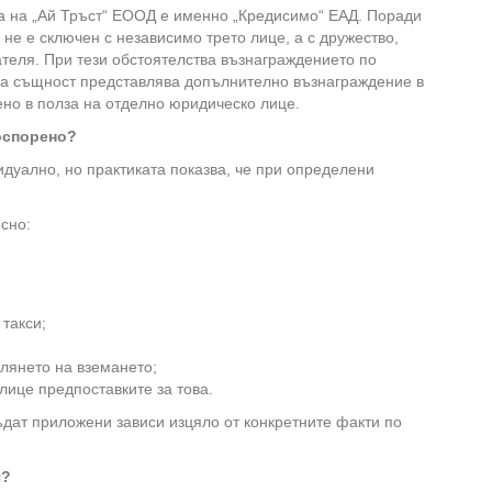
ла на „Ай Тръст“ ЕООД е именно „Кредисимо“ ЕАД. Поради
не е сключен с независимо трето лице, а с дружество,
теля. При тези обстоятелства възнаграждението по
ка същност представлява допълнително възнаграждение в
ено в полза на отделно юридическо лице.
оспорено?
идуално, но практиката показва, че при определени
сно:
такси;
рлянето на вземането;
алице предпоставките за това.
ъдат приложени зависи изцяло от конкретните факти по
я?