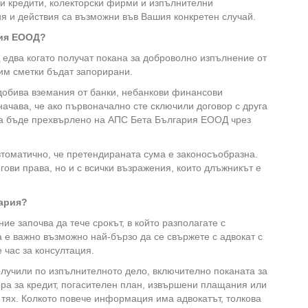
зи кредити, колекторски фирми и изпълнителни
ия и действия са възможни във Вашия конкретен случай.
рия ЕООД?
едва когато получат покана за доброволно изпълнение от
им сметки бъдат запорирани.
добива вземания от банки, небанкови финансови
начава, че ако първоначално сте сключили договор с друга
а бъде прехвърлено на АПС Бета България ЕООД чрез
томатично, че претендираната сума е законосъобразна.
гови права, но и с всички възражения, които длъжникът е
гария?
е започва да тече срокът, в който разполагате с
 е важно възможно най-бързо да се свържете с адвокат с
 час за консултация.
олучили по изпълнителното дело, включително поканата за
ора за кредит, погасителен план, извършени плащания или
 тях. Колкото повече информация има адвокатът, толкова