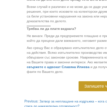
Всеки случай е различен и не може да се даде у
решения, при които исковете на колекторски друж
са били установени нарушения на закона или нера
доказателства по делото.
Трябва ли да платя веднага?
Не винаги. Преди да предприемете плащане е пре
който да прецени дали вземането, неговият разме
Ако срещу Вас е образувано изпълнително дело 
на действия. Всяко изпълнително производство им
обвързани със законови срокове. Навременната к
на Вашите права и законни интереси. Ако желаете
свържете с адвокат Славяна Илиева
и да полу
факти по Вашето дело.
Запишете ч
Previous:
Затвор за неплащане на издръжка – кога 
стига до наказателна отговорност?