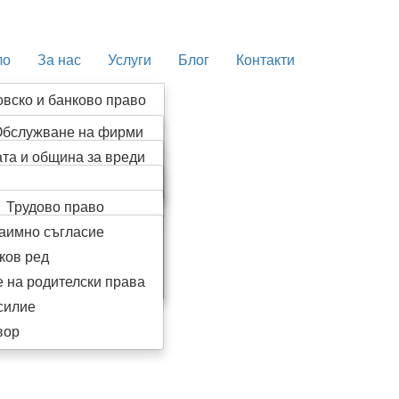
ло
За нас
Услуги
Блог
Контакти
овско и банково право
нистративно право
бслужване на фирми
лнително право
та и община за вреди
егистрация на фирми
данско право
ателно постановление
зготвяне на договори
йно право
Трудово право
пълнител
заимно съгласие
Имотни казуси
ие в публични търгове
ков ред
Лекарски грешки
ргове
 на родителски права
Наследствено право
силие
вор