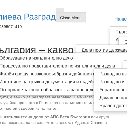
лиева Разград
Close Menu
Нача
0895071410
Търг
Адми
О
ългария – какво да
Изпъ
Дела против държава
Р
Граж
Oбразуване на изпълнително дело
Обжалване на наказ
И
Семе
Процесуално представителство по изпълнителни дела
Жалби срещу незаконосъобразни действия на съдебния из
Развод по в
Изготвяне на тръжна документация и съдействие при участ
Развод по ис
 много хора разбират едва след получаване на покана за
Оспорване законосъобразността на проведени публични тъ
Упражняване
разбрали, че срещу Вас е образувано изпълнително дело
Домашно на
дити, е важно да реагирате незабавно. Най-често
 случайна проверка в Регистъра на длъжниците или след
Брачен дого
от частен съдебен изпълнител.
ри
изпълнително дело от АПС Бета България
или друга
 на поканата да се свържете с адвокат. Адвокат Славяна