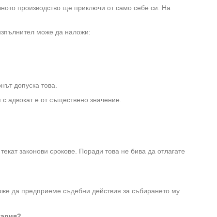
елното производство ще приключи от само себе си. На
изпълнител може да наложи:
нът допуска това.
 с адвокат е от съществено значение.
текат законови срокове. Поради това не бива да отлагате
може да предприеме съдебни действия за събирането му
гария?