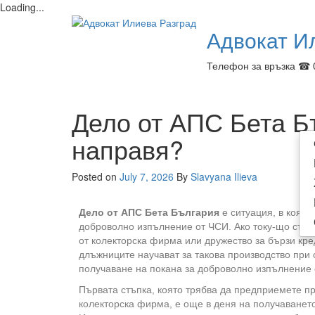
Loading...
Адвокат И
Телефон за връзка ☎ 
Дело от АПС Бета Б
направя?
Posted on
July 7, 2026
By
Slavyana Ilieva
Дело от АПС Бета България
е ситуация, в която
доброволно изпълнение от ЧСИ. Ако току-що сте 
от колекторска фирма или дружество за бързи кре
длъжниците научават за такова производство при
получаване на покана за доброволно изпълнение 
Първата стъпка, която трябва да предприемете п
колекторска фирма, е още в деня на получаването