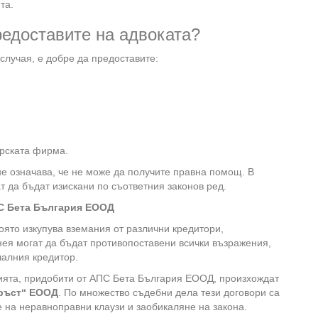
та.
редоставите на адвоката?
случая, е добре да предоставите:
орската фирма.
 не означава, че не може да получите правна помощ. В
т да бъдат изискани по съответния законов ред.
С Бета България ЕООД
ято изкупува вземания от различни кредитори,
нея могат да бъдат противопоставени всички възражения,
чалния кредитор.
нията, придобити от АПС Бета България ЕООД, произхождат
ръст“ ЕООД
. По множество съдебни дела тези договори са
 на неравноправни клаузи и заобикаляне на закона.