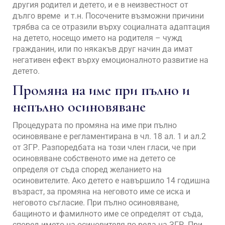
другия родител и детето, и е в неизвестност от
дълго време и т.н. Посочените възможни причини
трябва са се отразили върху социалната адаптация
на детето, носещо името на родителя – чужд
гражданин, или по някакъв друг начин да имат
негативен ефект върху емоционалното развитие на
детето.
Промяна на име при пълно и
непълно осиновяване
Процедурата по промяна на име при пълно
осиновяване е регламентирана в чл. 18 ал. 1 и ал.2
от ЗГР. Разпоредбата на този член гласи, че при
осиновяване собственото име на детето се
определя от съда според желанието на
осиновителите. Ако детето е навършило 14 годишна
възраст, за промяна на неговото име се иска и
неговото съгласие. При пълно осиновяване,
бащиното и фамилното име се определят от съда,
според името на осиновителя по реда на ЗГР. При