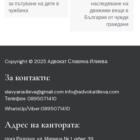
за пътуване на дете в
наследяване на
чужбина
движими вещи в
България от чужди
граждани
Copyright © 2025 Aдвокат Славяна Илиева
За контакти:
slavyana.ilieva@gmail.com info@advokatilieva.com
Телефон: 0895071410
WhatsUp/Viber:0895071410
Адрес на кантората:
град Разград, ул. Марица № 1, офис 39