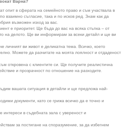
вокат Варна?
ат опит в сферата на семейното право и съм участвала в
о взаимно съгласие, така и по исков ред. Знам как да
обрия възможен изход за вас.
иент е приоритет. Ще бъда до вас на всяка стъпка – от
о на делото. Ще ви информирам за всеки детайл и ще ви
че личният ви живот е деликатна тема. Всичко, което
телно. Можете да разчитате на моята лоялност и отдаденост
съм откровена с клиентите си. Ще получите реалистична
действие и прозрачност по отношение на разходите.
ъдим вашата ситуация в детайли и ще предложа най-
одими документи, като се грижа всичко да е точно и
 интереси в съдебната зала с увереност и
йствам за постигане на споразумение, за да избегнем