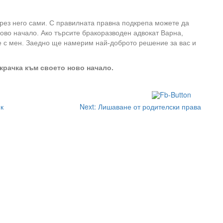
през него сами. С правилната правна подкрепа можете да
ново начало. Ако търсите бракоразводен адвокат Варна,
е с мен. Заедно ще намерим най-доброто решение за вас и
крачка към своето ново начало.
к
Next:
Лишаване от родителски права
За контакти:
slavyana.ilieva@gmail.com info@advokatilieva.com
г
Телефон: 0895071410
WhatsUp/Viber:0895071410