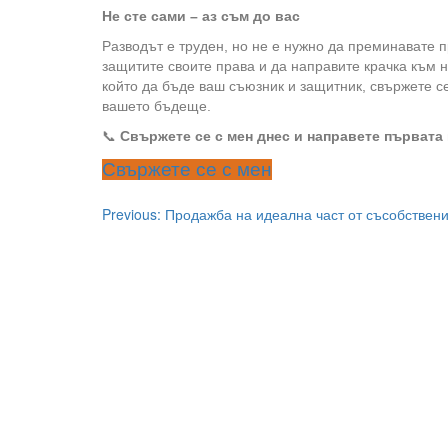
Не сте сами – аз съм до вас
Разводът е труден, но не е нужно да преминавате 
защитите своите права и да направите крачка към 
който да бъде ваш съюзник и защитник, свържете с
вашето бъдеще.
📞
Свържете се с мен днес и направете първата 
Свържете се с мен
Post
Previous:
Продажба на идеална част от съсобствени
navigation
Copyright © 2025 Aдвокат Славяна Илиева