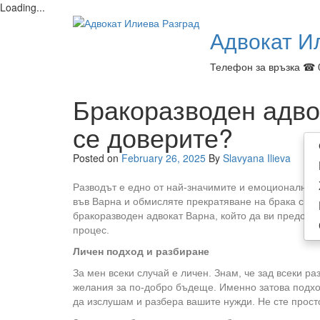
Loading...
Skip
Адвокат И
to
content
Телефон за връзка ☎ 
Бракоразводен адво
се доверите?
Posted on
February 26, 2025
By
Slavyana Ilieva
Разводът е едно от най-значимите и емоционално н
във Варна и обмисляте прекратяване на брака си, е
бракоразводен адвокат Варна, който да ви предос
процес.
Личен подход и разбиране
За мен всеки случай е личен. Знам, че зад всеки р
желания за по-добро бъдеще. Именно затова подхо
да изслушам и разбера вашите нужди. Не сте просто