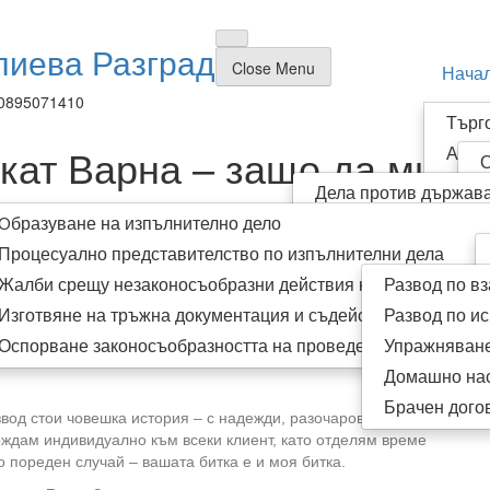
лиева Разград
Close Menu
Нача
0895071410
Търг
кат Варна – защо да ми
Адми
О
Изпъ
Дела против държава
Р
Граж
Oбразуване на изпълнително дело
Обжалване на наказ
И
Семе
Процесуално представителство по изпълнителни дела
Жалби срещу незаконосъобразни действия на съдебния из
Развод по в
атоварващи събития в живота на човек. Ако се намирате
 от съществено значение да се консултирате с опитен
Изготвяне на тръжна документация и съдействие при участ
Развод по ис
тави професионална правна помощ и подкрепа през целия
Оспорване законосъобразността на проведени публични тъ
Упражняване
Домашно на
Брачен дого
азвод стои човешка история – с надежди, разочарования и
ждам индивидуално към всеки клиент, като отделям време
 пореден случай – вашата битка е и моя битка.