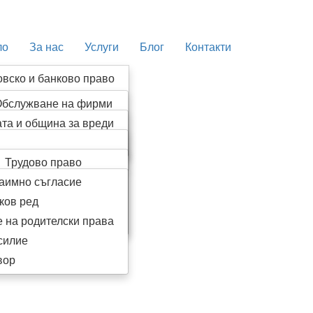
ло
За нас
Услуги
Блог
Контакти
овско и банково право
нистративно право
бслужване на фирми
лнително право
та и община за вреди
егистрация на фирми
данско право
ателно постановление
зготвяне на договори
йно право
Трудово право
пълнител
заимно съгласие
Имотни казуси
ие в публични търгове
ков ред
Лекарски грешки
ргове
 на родителски права
Наследствено право
силие
вор