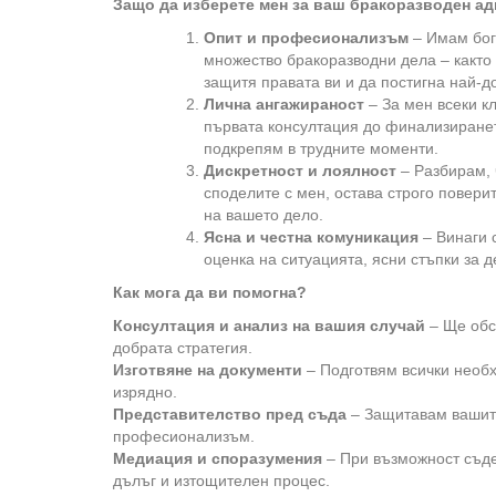
Защо да изберете мен за ваш бракоразводен ад
Опит и професионализъм
– Имам бог
множество бракоразводни дела – както п
защитя правата ви и да постигна най-д
Лична ангажираност
– За мен всеки кл
първата консултация до финализиранет
подкрепям в трудните моменти.
Дискретност и лоялност
– Разбирам, 
споделите с мен, остава строго повери
на вашето дело.
Ясна и честна комуникация
– Винаги 
оценка на ситуацията, ясни стъпки за 
Как мога да ви помогна?
Консултация и анализ на вашия случай
– Ще обс
добрата стратегия.
Изготвяне на документи
– Подготвям всички необх
изрядно.
Представителство пред съда
– Защитавам вашите
професионализъм.
Медиация и споразумения
– При възможност съде
дълъг и изтощителен процес.